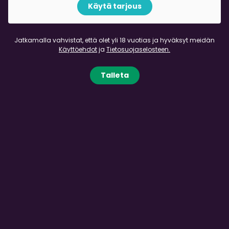
ONE Blackjack
Dice City
Käytä tarjous
1,00 €
|
486 paikkaa vapaana
0,10 €
|
2930 paikkaa vapaana
Jatkamalla vahvistat, että olet yli 18 vuotias ja hyväksyt meidän
Käyttöehdot
ja
Tietosuojaselosteen.
Talleta
Mega Wheel
Dragon Tiger
0,10 €
|
12658 paikkaa vapaana
0,10 €
|
14772 paikkaa vapaana
Mega Sic Bac
Football Blitz Top Card
0,10 €
|
9467 paikkaa vapaana
0,10 €
|
4902 paikkaa vapaana