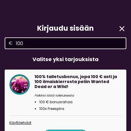
Talleta ja pelaa
Tietosuojaseloste
Kirjaudu sisään
Tarjoukset
Kirjaudu
€
100
200
500
PRIVACY POLICY
Valitse yksi tarjouksista
€
Tällä hetkellä ei ole aktiivisia tarjouksia. Ilmoitamme sinulle
The Company, which runs Boom Casino, values that
heti kun seuraava alkaa.
you entrust your information with us, and we want
100% talletusbonus, jopa 100 € asti ja 
Jatkamalla vahvistat, että olet yli 18 vuotias ja hyväksyt meidän
Käyttöehdot
ja
to be completely transparent about what we do
100 ilmaiskierrosta peliin Wanted 
Tietosuojaselosteen.
with it. In this text we describe our policy regarding
Dead or a Wild!
games, applications, software, websites, APIs
Palkinto tästä talletuksesta:
Talleta
(application programming interfaces),
100 € bonusrahaa
products, and services (the "
Services
"). Our
100x Freespins
starting point is that you should never be surprised
Vahvista ja kirjaudu ilman talletusta
by what we do with your information.
Käyttöehdot
The following text contains information about what