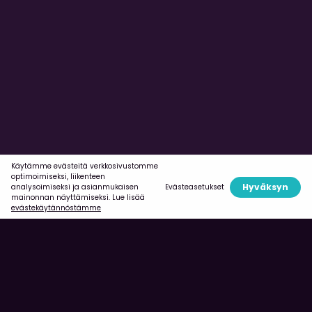
Käytämme evästeitä verkkosivustomme
optimoimiseksi, liikenteen
Hyväksyn
Evästeasetukset
analysoimiseksi ja asianmukaisen
mainonnan näyttämiseksi. Lue lisää
evästekäytännöstämme
Käyttöehdot
Boom Casinosta
Evästekäytäntö
UKK
Tietosuojaseloste
Pelaa vastuullisesti
Turvallisuus