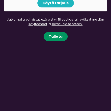
data we collect, how we use it, how you can control
Käytä tarjous
that data, and how we protect your personal
information. If you have any questions regarding our
Privacy Policy, please feel free to contact us
Jatkamalla vahvistat, että olet yli 18 vuotias ja hyväksyt meidän
at
support@boomcasino.com
.
Käyttöehdot
ja
Tietosuojaselosteen.
Talleta
INFORMATION, PURPOSE AND STORAGE
We collect the following data when you use our
Services:
Account information:
Information
・Name
・Date of Birth
・Phone number
・Address
Description and purpose