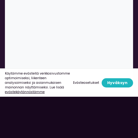
Käytämme evästeitä verkkosivustomme
optimoimiseksi, liikenteen
Hyväksyn
Evästeasetukset
analysoimiseksi ja asianmukaisen
mainonnan näyttämiseksi. Lue lisää
evästekäytännöstämme
Käyttöehdot
Boom Casinosta
Evästekäytäntö
UKK
Tietosuojaseloste
Pelaa vastuullisesti
Turvallisuus