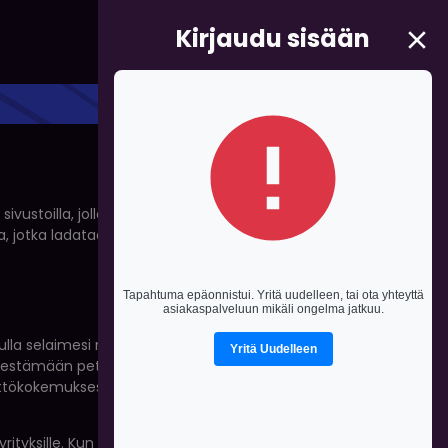
Kirjaudu sisään
ivustoilla, jolloin sinulle on helpompaa tarjota
 jotka ladataan laitteellesi.
lla selaimesi muistaa tietosi ja tunnistaa sinut
 estämään petoksia, esimerkiksi tunnistamalla
n käyttökokemuksesta paremman näyttämällä
tyksille. Kun tietoja siirtyy kolmannelle