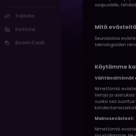
osapuolelle, tehdä
Talleta
Mitä evästeit
Kotiuta
Seuraavissa evästek
Boom Cash
teknologioiden nim
Käytämme kah
Välttämättömät 
Nimettömiä evästeit
tietoja ja asetuksi
vuoksi osa suoritus
kohdentamistarkoit
Mainosevästeet:
Nimettömiä eväste
sivustollamme. Ne 