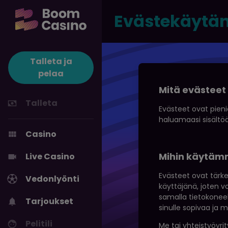
Evästekäytä
Talleta ja
pelaa
Mitä evästeet
Talleta
Evästeet ovat pieni
haluamaasi sisältöä.
Casino
Mihin käytäm
Live Casino
Evästeet ovat tärke
Vedonlyönti
käyttäjänä, joten 
samalla tietokoneel
Tarjoukset
sinulle sopivaa ja me
Pelitili
Me tai yhteistyöyri