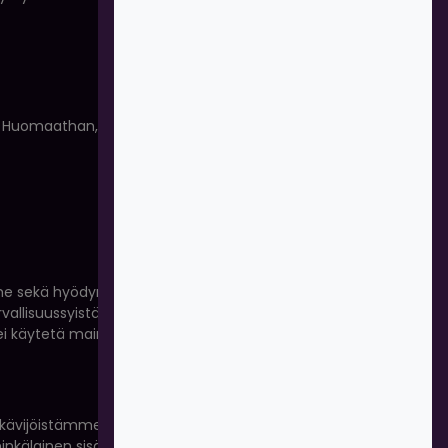
 Huomaathan, että eri evästeiden, pikseleiden ja
mme sekä hyödyntää sen toimintoja. Kerättyjä
Turvallisuussyistä sekä nettimaksujen sääntelyn
 ei käytetä mainostamis- tai
 kävijöistämme sekä heidän käyttäytymisestään
inen sisältö on heille kaikkein olennaisinta.