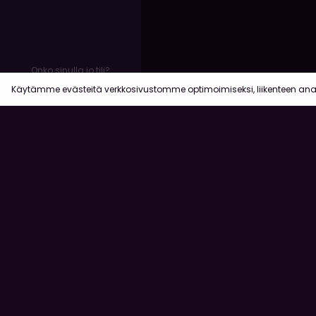
Onko sinulla jo tili?
Kirjaudu sisään
Käytämme evästeitä verkkosivustomme optimoimiseksi, liikenteen an
Käyttöehdo