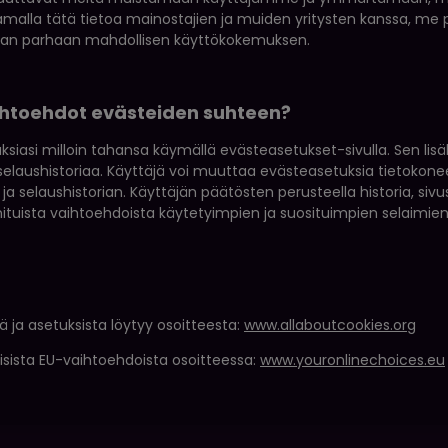
kamalla tätä tietoa mainostajien ja muiden yritysten kanssa, me
aan parhaan mahdollisen käyttökokemuksen.
ihtoehdot evästeiden suhteen?
siasi milloin tahansa käymällä evästeasetukset-sivulla. Sen lisä
 selaushistoriaa. Käyttäjä voi muuttaa evästeasetuksia tietokoneel
ja selaushistorian. Käyttäjän päätösten perusteella historia, siv
inituista vaihtoehdoista käytetyimpien ja suosituimpien selaimien 
ä ja asetuksista löytyy osoitteesta:
www.allaboutcookies.org
laisista EU-vaihtoehdoista osoitteessa:
www.youronlinechoices.eu