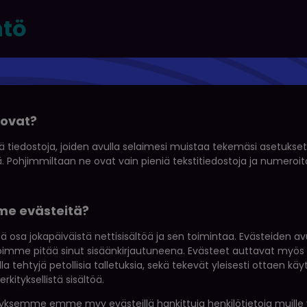
ntö
 ovat?
ä tiedostoja, joiden avulla selaimesi muistaa tekemäsi asetukset s
 Pohjimmiltaan ne ovat vain pieniä tekstitiedostoja ja numeroita,
me evästeitä?
ä osa jokapäiväistä nettisisältöä ja sen toimintaa. Evästeiden avu
voimme pitää sinut sisäänkirjautuneena. Evästeet auttavat myös
la tehtyjä petollisia talletuksia, sekä tekevät yleisesti ottae
rkityksellistä sisältöä.
tyksemme emme myy evästeillä hankittuja henkilötietoja muille yri