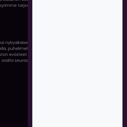
 pyrimme tarjoamaan käyttäjälle sopivia
ksi nykyaikaiset selaimet antavat käyttäjiensä
la, puhelimella tai tabletilla ja halutessaan
uston evästeet ja asetukset voidaan poistaa. Voit
osalta seuraavista linkeistä: