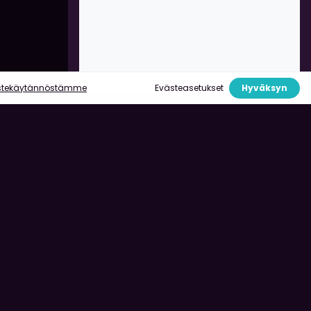
stekäytännöstämme
Evästeasetukset
Hyväksyn
ste
Pelaa vastuullisesti
Turvallisuus