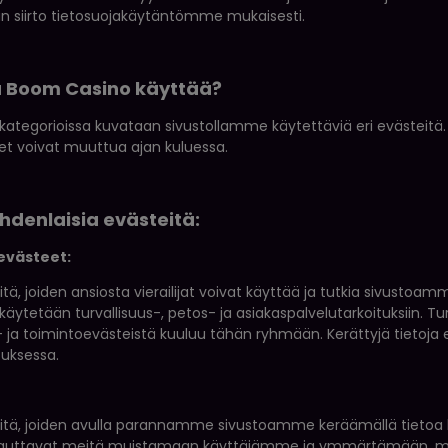
än siirto tietosuojakäytäntömme mukaisesti.
ä Boom Casino käyttää?
ategorioissa kuvataan sivustollamme käytettäviä eri evästeitä.
et voivat muuttua ajan kuluessa.
denlaisia evästeitä:
evästeet:
ä, joiden ansiosta vierailijat voivat käyttää ja tutkia sivustoa
a käytetään turvallisuus-, petos- ja asiakaspalvelutarkoituksiin. 
- ja toimintoevästeistä kuuluu tähän ryhmään. Kerättyjä tietoja
uksessa.
itä, joiden avulla parannamme sivustoamme keräämällä tietoa
auttavat meitä muistamaan käyttäjämme ja ymmärtämään, minkäla