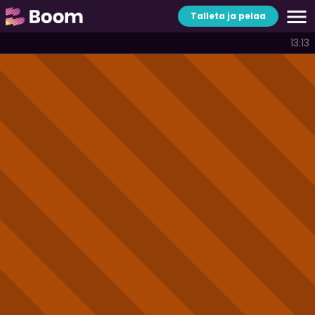
Talleta ja pelaa
13:13