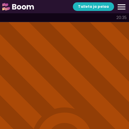
Talleta ja pelaa
20:35