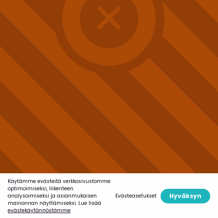
Käytämme evästeitä verkkosivustomme
optimoimiseksi, liikenteen
Hyväksyn
Evästeasetukset
analysoimiseksi ja asianmukaisen
mainonnan näyttämiseksi. Lue lisää
evästekäytännöstämme