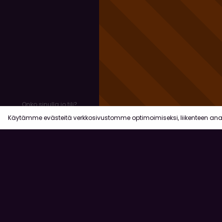
Onko sinulla jo tili?
Kirjaudu sisään
Käytämme evästeitä verkkosivustomme optimoimiseksi, liikenteen an
Käyttöehdo