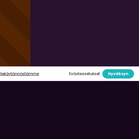
stekäytännöstämme
Evästeasetukset
Hyväksyn
ste
Pelaa vastuullisesti
Turvallisuus