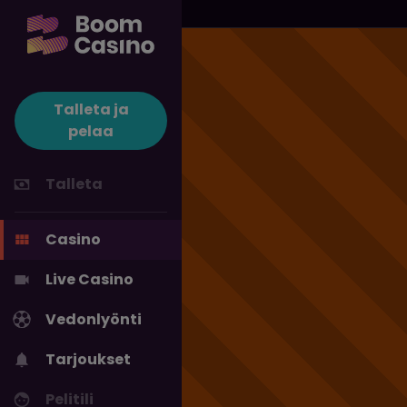
Talleta ja
pelaa
Talleta
Casino
Live Casino
Vedonlyönti
Tarjoukset
Pelitili