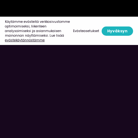
Käytämme evästeitä verkkosivustomme
optimoimiseksi, liikenteen
Hyväksyn
Evästeasetukset
analysoimiseksi ja asianmukaisen
mainonnan näyttämiseksi. Lue lisää
evästekäytännöstämme
Käyttöehdot
Boom Casinosta
Evästekäytäntö
UKK
Tietosuojaseloste
Pelaa vastuullisesti
Turvallisuus