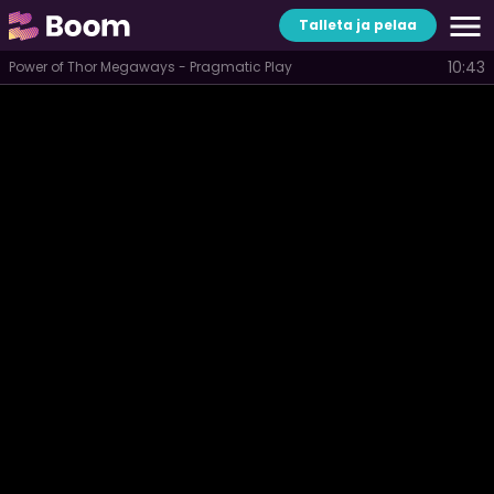
Talleta ja pelaa
10:43
Power of Thor Megaways - Pragmatic Play