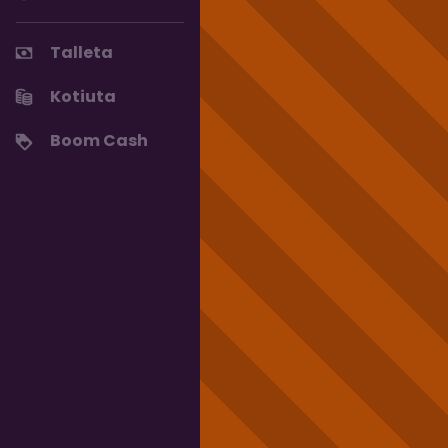
Talleta
Kotiuta
Boom Cash