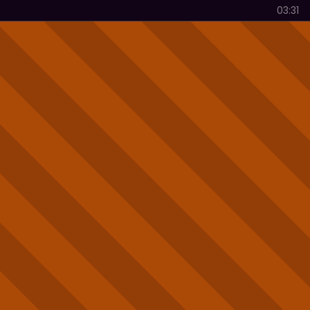
03:31