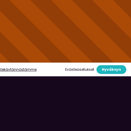
stekäytännöstämme
Evästeasetukset
Hyväksyn
ste
Pelaa vastuullisesti
Turvallisuus