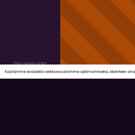
Onko sinulla jo tili?
Kirjaudu sisään
Käytämme evästeitä verkkosivustomme optimoimiseksi, liikenteen an
Käyttöehdo