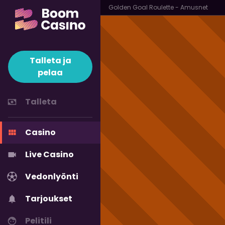
Golden Goal Roulette - Amusnet
Talleta ja
pelaa
Talleta
Casino
Live Casino
Vedonlyönti
Tarjoukset
Pelitili