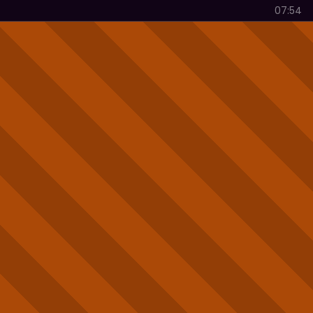
07:54