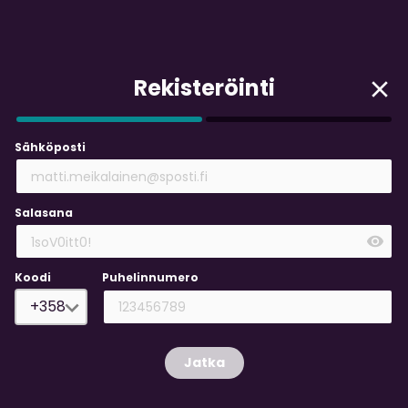
Talleta ja pelaa
14:03
Rekisteröinti
Tarjoukset
Sähköposti
Tällä hetkellä ei ole aktiivisia tarjouksia. Ilmoitamme sinulle
Salasana
heti kun seuraava alkaa.
Koodi
Puhelinnumero
Jatka