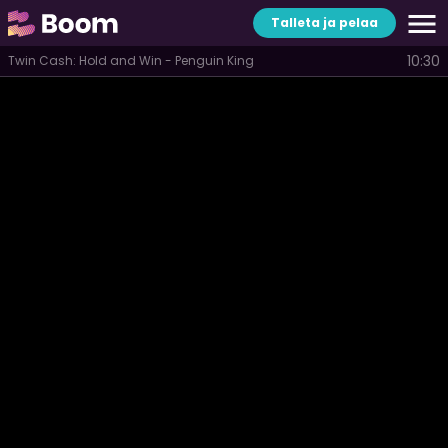
Talleta ja pelaa
10:30
Twin Cash: Hold and Win - Penguin King