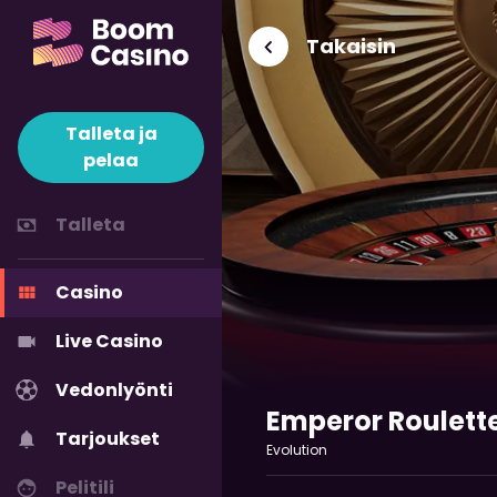
Takaisin
Talleta ja
pelaa
Talleta
Casino
Live Casino
Vedonlyönti
Emperor Roulett
Tarjoukset
Evolution
Pelitili