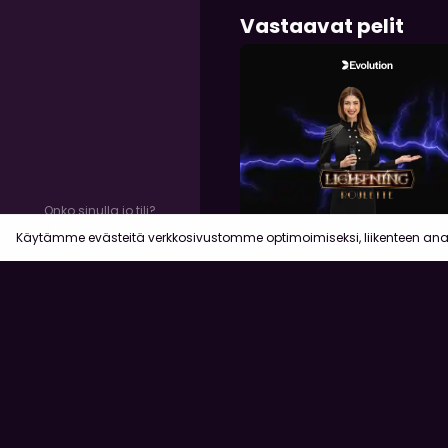
Vastaavat pelit
Onko sinulla jo tili?
Kirjaudu sisään
Käytämme evästeitä verkkosivustomme optimoimiseksi, liikenteen an
Käyttöehdo