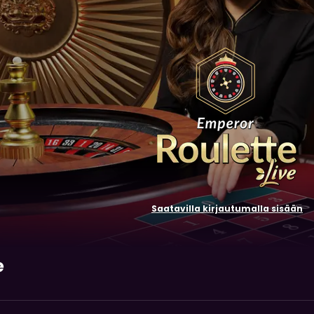
Saatavilla kirjautumalla sisään
e