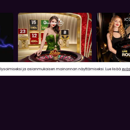
IC
alysoimiseksi ja asianmukaisen mainonnan näyttämiseksi. Lue lisää
evä
t
Boom Casinosta
Evästekäytäntö
UKK
Tietosuojaselo