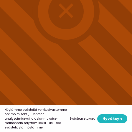
Käytämme evästeitä verkkosivustomme
optimoimiseksi, liikenteen
Hyväksyn
Evästeasetukset
analysoimiseksi ja asianmukaisen
mainonnan näyttämiseksi. Lue lisää
evästekäytännöstämme